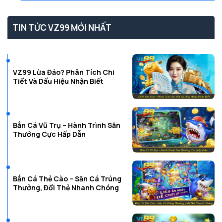
TIN TỨC VZ99 MỚI NHẤT
VZ99 Lừa Đảo? Phân Tích Chi
Tiết Và Dấu Hiệu Nhận Biết
Bắn Cá Vũ Trụ – Hành Trình Săn
Thưởng Cực Hấp Dẫn
Bắn Cá Thẻ Cào – Săn Cá Trúng
Thưởng, Đổi Thẻ Nhanh Chóng