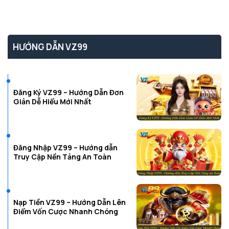
HƯỚNG DẪN VZ99
Đăng Ký VZ99 – Hướng Dẫn Đơn
Giản Dễ Hiểu Mới Nhất
Đăng Nhập VZ99 – Hướng dẫn
Truy Cập Nền Tảng An Toàn
Nạp Tiền VZ99 – Hướng Dẫn Lên
Điểm Vốn Cược Nhanh Chóng