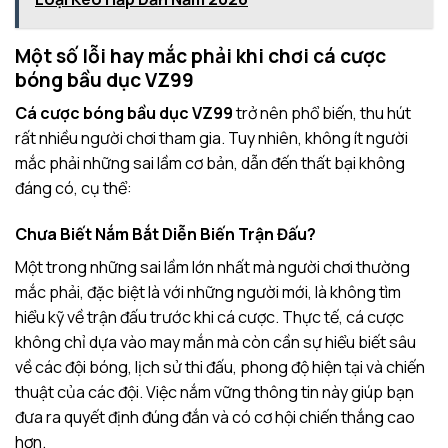
Một số lỗi hay mắc phải khi chơi cá cược
bóng bầu dục VZ99
Cá cược bóng bầu dục VZ99
trở nên phổ biến, thu hút
rất nhiều người chơi tham gia. Tuy nhiên, không ít người
mắc phải những sai lầm cơ bản, dẫn đến thất bại không
đáng có, cụ thể:
Chưa Biết Nắm Bắt Diễn Biến Trận Đấu?
Một trong những sai lầm lớn nhất mà người chơi thường
mắc phải, đặc biệt là với những người mới, là không tìm
hiểu kỹ về trận đấu trước khi cá cược. Thực tế, cá cược
không chỉ dựa vào may mắn mà còn cần sự hiểu biết sâu
về các đội bóng, lịch sử thi đấu, phong độ hiện tại và chiến
thuật của các đội. Việc nắm vững thông tin này giúp bạn
đưa ra quyết định đúng đắn và có cơ hội chiến thắng cao
hơn.