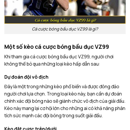
Cá cược bóng bầu dục VZ99 là gì?
Một số kèo cá cược bóng bầu dục VZ99
Khi tham gia cá cược bóng bầu dục VZ99, người chơi
không thể bỏ qua những loại kèo hấp dẫn sau:
Dự đoán đội vô địch
Đây là một trong những kèo phổ biến và được đông đảo
người chơi lựa chọn. Trong loại kèo này, bạn cần dự đoán
chính xác đội bóng nào sẽ giành chức vô địch của giải đấu.
Kèo này mang lại cơ hội lớn cho những ai có khả năng phân
tích sức mạnh các đội bóng trong suốt giải đấu.
Kèo đặt cược trên/dưới