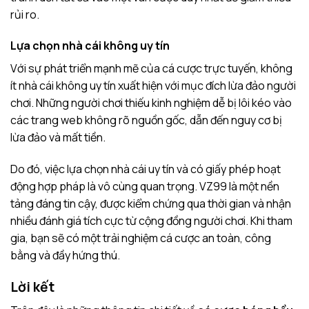
rủi ro.
Lựa chọn nhà cái không uy tín
Với sự phát triển mạnh mẽ của cá cược trực tuyến, không
ít nhà cái không uy tín xuất hiện với mục đích lừa đảo người
chơi. Những người chơi thiếu kinh nghiệm dễ bị lôi kéo vào
các trang web không rõ nguồn gốc, dẫn đến nguy cơ bị
lừa đảo và mất tiền.
Do đó, việc lựa chọn nhà cái uy tín và có giấy phép hoạt
động hợp pháp là vô cùng quan trọng. VZ99 là một nền
tảng đáng tin cậy, được kiểm chứng qua thời gian và nhận
nhiều đánh giá tích cực từ cộng đồng người chơi. Khi tham
gia, bạn sẽ có một trải nghiệm cá cược an toàn, công
bằng và đầy hứng thú.
Lời kết