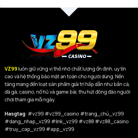
VZ99
luôn giữ vững vị thế nhờ chất lượng ổn định, uy tín
cao và hệ thống bảo mật an toàn cho người dùng. Nền
tảng mang đến loạt sản phẩm giải trí hấp dẫn như bắn cá,
đá gà, casino, nổ hũ và game bài, thu hút đông đảo người
chơi tham gia mỗi ngày.
Hasgtag
: #vz99 #vz99_casino #trang_chủ_vz99
#dang_nhap_vz99 #link_vz99 #vz88 #vz88_casino
#truy_cap_vz99 #app_vz99