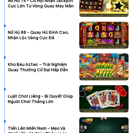
Nổ Hũ 79 – Cơ Hội Nhận Jackpot
Cực Lớn Từ Vòng Quay May Mắn
Nổ Hũ 88 – Quay Hũ Đỉnh Cao,
Nhận Lộc Vàng Cực Đã
Kho Báu Aztec – Trải Nghiệm
Quay Thưởng Cổ Đại Hấp Dẫn
Luật Chơi Liêng – Bí Quyết Giúp
Người Chơi Thắng Lớn
Tiến Lên Miền Nam – Mẹo Và