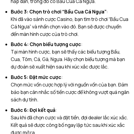
hấp dẫn, trong đó có Bầu Cua Cá Ngựa.
Bước 3: Chọn trò chơi “Bầu Cua Cá Ngựa”
:
Khi đã vào sảnh cược Casino, bạn tìm trò chơi “Bầu Cua
Cá Ngựa” và nhấn chọn vào đó. Bạn sẽ được chuyển
đến màn hình cược của trò chơi.
Bước 4: Chọn biểu tượng cược
:
Tại màn hình cược, bạn sẽ thấy các biểu tượng Bầu,
Cua, Tôm, Cá, Gà, Ngựa. Hãy chọn biểu tượng mà bạn
dự đoán sẽ xuất hiện sau khi xúc xắc được lắc.
Bước 5: Đặt mức cược
:
Chọn mức vốn cược hợp lý với nguồn vốn của bạn. Đảm
bảo bạn cân nhắc số tiền cược để không vượt quá ngân
sách dự tính.
Bước 6: Đợi kết quả
:
Sau khi đã chọn cược và đặt tiền, đợi dealer lắc xúc xắc.
Kết quả sẽ được công bố ngay lập tức sau khi xúc xắc
được mở ra.