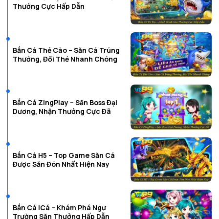
Thưởng Cực Hấp Dẫn
Bắn Cá Thẻ Cào – Săn Cá Trúng
Thưởng, Đổi Thẻ Nhanh Chóng
Bắn Cá ZingPlay – Săn Boss Đại
Dương, Nhận Thưởng Cực Đã
Bắn Cá H5 – Top Game Săn Cá
Được Săn Đón Nhất Hiện Nay
Bắn Cá iCá – Khám Phá Ngư
Trường Săn Thưởng Hấp Dẫn