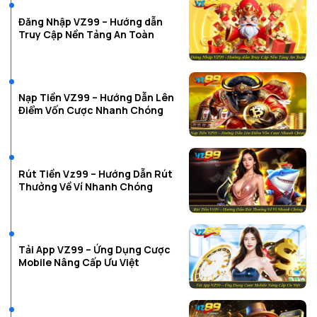
Đăng Nhập VZ99 – Hướng dẫn
Truy Cập Nền Tảng An Toàn
Nạp Tiền VZ99 – Hướng Dẫn Lên
Điểm Vốn Cược Nhanh Chóng
Rút Tiền Vz99 – Hướng Dẫn Rút
Thưởng Về Ví Nhanh Chóng
Tải App VZ99 – Ứng Dụng Cược
Mobile Nâng Cấp Ưu Việt