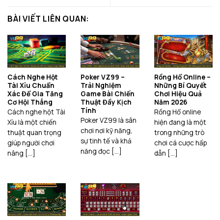
BÀI VIẾT LIÊN QUAN:
Cách Nghe Hột
Poker VZ99 –
Rồng Hổ Online –
Tài Xỉu Chuẩn
Trải Nghiệm
Những Bí Quyết
Xác Để Gia Tăng
Game Bài Chiến
Chơi Hiệu Quả
Cơ Hội Thắng
Thuật Đầy Kịch
Năm 2026
Tính
Cách nghe hột Tài
Rồng Hổ online
Poker VZ99 là sân
Xỉu là một chiến
hiện đang là một
chơi nơi kỹ năng,
thuật quan trọng
trong những trò
sự tinh tế và khả
giúp người chơi
chơi cá cược hấp
năng đọc [...]
nâng [...]
dẫn [...]