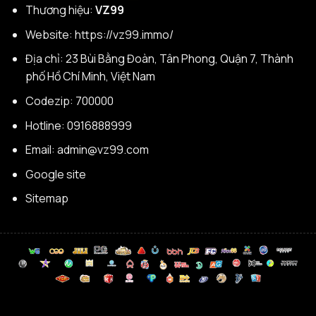
Thương hiệu:
VZ99
Website:
https://vz99.immo/
Địa chỉ:
23 Bùi Bằng Đoàn, Tân Phong, Quận 7, Thành
phố Hồ Chí Minh, Việt Nam
Codezip: 700000
Hotline: 0916888999
Email:
admin@vz99.com
Google site
Sitemap