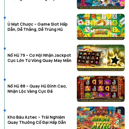
Ù Mạt Chược – Game Slot Hấp
Dẫn, Dễ Thắng, Dễ Trúng Hũ
Nổ Hũ 79 – Cơ Hội Nhận Jackpot
Cực Lớn Từ Vòng Quay May Mắn
Nổ Hũ 88 – Quay Hũ Đỉnh Cao,
Nhận Lộc Vàng Cực Đã
Kho Báu Aztec – Trải Nghiệm
Quay Thưởng Cổ Đại Hấp Dẫn