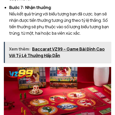
Bước 7: Nhận thưởng
:
Nếu kết quả trùng với biểu tượng bạn đã cược, bạn sẽ
nhận được tiền thưởng tương ứng theo tỷ lệ thắng. Số
tiền thưởng sẽ phụ thuộc vào số lượng biểu tượng bạn
trúng, từ một, hai hoặc ba viên xúc xắc.
Xem thêm:
Baccarat VZ99 – Game Bài Đỉnh Cao
Với Tỷ Lệ Thưởng Hấp Dẫn