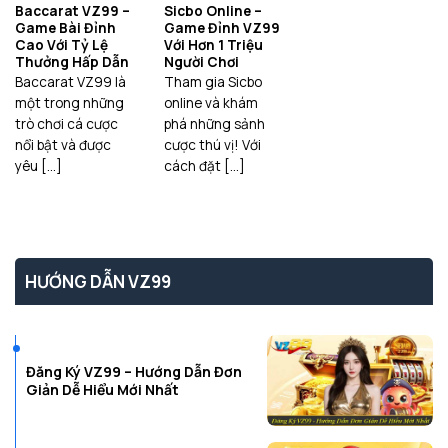
Baccarat VZ99 –
Sicbo Online –
Game Bài Đỉnh
Game Đỉnh VZ99
Cao Với Tỷ Lệ
Với Hơn 1 Triệu
Thưởng Hấp Dẫn
Người Chơi
Baccarat VZ99 là
Tham gia Sicbo
một trong những
online và khám
trò chơi cá cược
phá những sảnh
nổi bật và được
cược thú vị! Với
yêu [...]
cách đặt [...]
HƯỚNG DẪN VZ99
Đăng Ký VZ99 – Hướng Dẫn Đơn
Giản Dễ Hiểu Mới Nhất