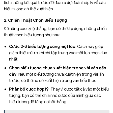
tích những kết quả trước để đưa ra dự đoán hợp lý về các
biểu tượng có thể xuất hiện.
2. Chiến Thuật Chọn Biểu Tượng
Để nâng cao tỷ lệ thắng, bạn có thể áp dụng những chiến
thuật chọn biểu tượng như sau:
Cược 2-3 biểu tượng cùng một lúc
: Cách này giúp
giảm thiểu rủi ro khi chỉ tập trung vào một lựa chọn duy
nhất.
Chọn biểu tượng chưa xuất hiện trong vài ván gần
đây
: Nếu một biểu tượng chưa xuất hiện trong vài lần
trước, có thể nó sẽ xuất hiện trong ván tiếp theo.
Phân bổ cược hợp lý
: Thay vì cược tất cả vào một biểu
tượng, bạn có thể chia nhỏ cược của mình giữa các
biểu tượng để tăng cơ hội thắng.