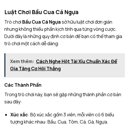
Luật Chơi Bầu Cua Cá Ngựa
Trò chơi
Bầu Cua Cá Ngựa
sở hữu luật chơi đơn giản
nhưng không thiếu phần kịch tính qua từng vòng cược.
Dưới đây là những quy định cơ bản để bạn có thể tham gia
trò chơi một cách dễ dàng:
Xem thêm:
Cách Nghe Hột Tài Xỉu Chuẩn Xác Để
Gia Tăng Cơ Hội Thắng
Các Thành Phần
Trong trò chơi này, bạn sẽ gặp những thành phần cơ bản
sau đây:
Xúc xắc
: Bộ xúc xắc gồm 3 viên, mỗi viên có 6 biểu
tượng khác nhau: Bầu, Cua, Tôm, Cá, Gà, Ngựa.