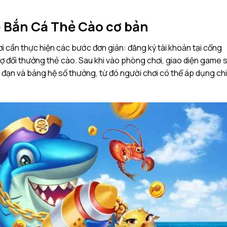
 Bắn Cá Thẻ Cào cơ bản
 cần thực hiện các bước đơn giản: đăng ký tài khoản tại cổng
trợ đổi thưởng thẻ cào. Sau khi vào phòng chơi, giao diện game 
c đạn và bảng hệ số thưởng, từ đó người chơi có thể áp dụng ch