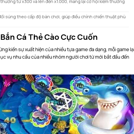
 thưởng từ x300 và lên đến x1.000, mang lại cơ hội kiếm thưởng
i súng theo cấp độ bàn chơi, giúp điều chỉnh chiến thuật phù
 Bắn Cá Thẻ Cào Cực Cuốn
ng kiến sự xuất hiện của nhiều tựa game đa dạng, mỗi game lạ
phục vụ nhu cầu của nhiều nhóm người chơi từ mới bắt đầu đến