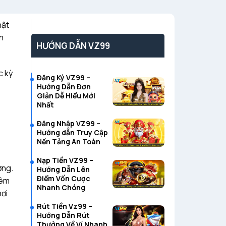
hật
ận
HƯỚNG DẪN VZ99
c kỳ
Đăng Ký VZ99 –
Hướng Dẫn Đơn
Giản Dễ Hiểu Mới
Nhất
Đăng Nhập VZ99 –
Hướng dẫn Truy Cập
Nền Tảng An Toàn
Nạp Tiền VZ99 –
ởng.
Hướng Dẫn Lên
Điểm Vốn Cược
iêm
Nhanh Chóng
hơi
Rút Tiền Vz99 –
Hướng Dẫn Rút
Thưởng Về Ví Nhanh