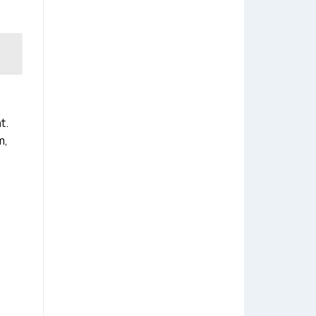
t.
m,