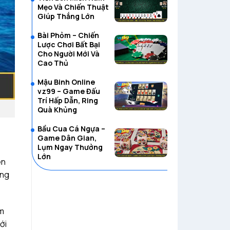
Mẹo Và Chiến Thuật
Giúp Thắng Lớn
Bài Phỏm – Chiến
Lược Chơi Bất Bại
Cho Người Mới Và
Cao Thủ
Mậu Binh Online
vz99 – Game Đấu
Trí Hấp Dẫn, Ring
Quà Khủng
Bầu Cua Cá Ngựa –
Game Dân Gian,
Lụm Ngay Thưởng
Lớn
ên
ởng
ểm
ới