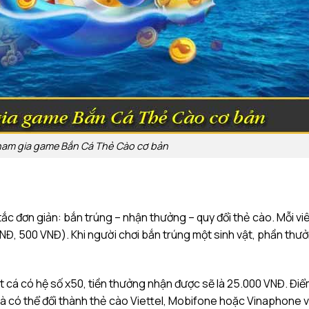
am gia game Bắn Cá Thẻ Cào cơ bản
 đơn giản: bắn trúng – nhận thưởng – quy đổi thẻ cào. Mỗi vi
 VNĐ, 500 VNĐ). Khi người chơi bắn trúng một sinh vật, phần thư
 cá có hệ số x50, tiền thưởng nhận được sẽ là 25.000 VNĐ. Đi
và có thể đổi thành thẻ cào Viettel, Mobifone hoặc Vinaphone v