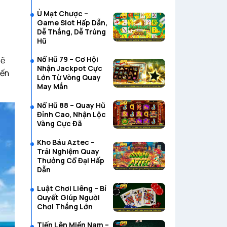
Ù Mạt Chược –
Game Slot Hấp Dẫn,
Dễ Thắng, Dễ Trúng
Hũ
Nổ Hũ 79 – Cơ Hội
sẽ
Nhận Jackpot Cực
iến
Lớn Từ Vòng Quay
May Mắn
Nổ Hũ 88 – Quay Hũ
Đỉnh Cao, Nhận Lộc
Vàng Cực Đã
Kho Báu Aztec –
Trải Nghiệm Quay
Thưởng Cổ Đại Hấp
Dẫn
Luật Chơi Liêng – Bí
Quyết Giúp Người
Chơi Thắng Lớn
Tiến Lên Miền Nam –