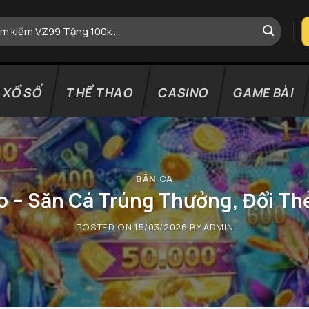
XỔ SỐ
THỂ THAO
CASINO
GAME BÀI
BẮN CÁ
o – Săn Cá Trúng Thưởng, Đổi T
POSTED ON
15/03/2026
BY
ADMIN