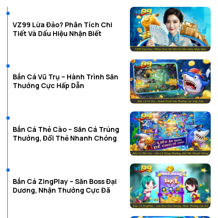
VZ99 Lừa Đảo? Phân Tích Chi
Tiết Và Dấu Hiệu Nhận Biết
Bắn Cá Vũ Trụ – Hành Trình Săn
Thưởng Cực Hấp Dẫn
Bắn Cá Thẻ Cào – Săn Cá Trúng
Thưởng, Đổi Thẻ Nhanh Chóng
Bắn Cá ZingPlay – Săn Boss Đại
Dương, Nhận Thưởng Cực Đã