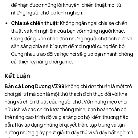
để nhận được những lời khuyên, chiến thuật mới từ
những người chơi có kinh nghiệm.
Chia sẻ chiến thuật
: Không ngần ngại chia sẻ chiến
thuật và kinh nghiệm của bạn với những người khác.
Cộng đồng luôn chào đón những người chơi tích cực và
sẵn sàng chia sẻ bí quyết để mọi người cùng tiến bộ.
Cùng nhau trao đổi và học hỏi sẽ giúp bạn nhanh chóng
cải thiện kỹ năng chơi game.
Kết Luận
Bắn cá Long Dương VZ99
không chỉ đơn thuần là một trò
chơi giải trí mà còn là một thử thách đích thực đối với khả
năng và chiến thuật của người chơi. Với những mẹo chơi
hữu ích và các chiến lược thông minh, bạn hoàn toàn có
thể nâng cao trình độ và gia tăng cơ hội kiếm thưởng hấp
dẫn. Hãy áp dụng những bí quyết trên, tập trung và tận
hưởng những giây phút giải trí đầy thú vị và đầy bất ngờ mà