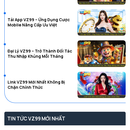
Tải App VZ99 – Ứng Dụng Cược
Mobile Nâng Cấp Ưu Việt
Đại Lý VZ99 – Trở Thành Đối Tác
Thu Nhập Khủng Mỗi Tháng
Link VZ99 Mới Nhất Không Bị
Chặn Chính Thức
TIN TỨC VZ99 MỚI NHẤT