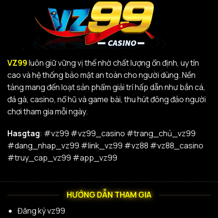
VZ99
luôn giữ vững vị thế nhờ chất lượng ổn định, uy tín
cao và hệ thống bảo mật an toàn cho người dùng. Nền
tảng mang đến loạt sản phẩm giải trí hấp dẫn như bắn cá,
đá gà, casino, nổ hũ và game bài, thu hút đông đảo người
chơi tham gia mỗi ngày.
Hasgtag
: #vz99 #vz99_casino #trang_chủ_vz99
#dang_nhap_vz99 #link_vz99 #vz88 #vz88_casino
#truy_cap_vz99 #app_vz99
HƯỚNG DẪN THAM GIA
Đăng ký vz99