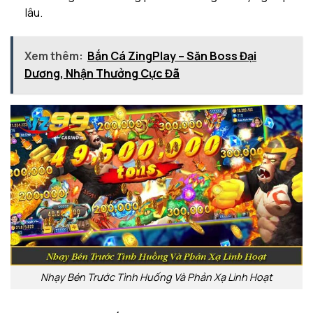
lâu.
Xem thêm:
Bắn Cá ZingPlay – Săn Boss Đại
Dương, Nhận Thưởng Cực Đã
Nhạy Bén Trước Tình Huống Và Phản Xạ Linh Hoạt