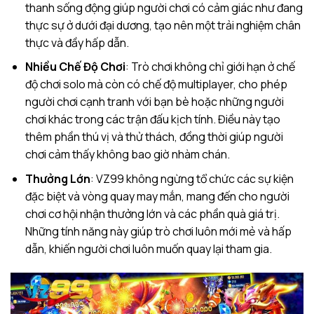
thanh sống động giúp người chơi có cảm giác như đang
thực sự ở dưới đại dương, tạo nên một trải nghiệm chân
thực và đầy hấp dẫn.
Nhiều Chế Độ Chơi
: Trò chơi không chỉ giới hạn ở chế
độ chơi solo mà còn có chế độ multiplayer, cho phép
người chơi cạnh tranh với bạn bè hoặc những người
chơi khác trong các trận đấu kịch tính. Điều này tạo
thêm phần thú vị và thử thách, đồng thời giúp người
chơi cảm thấy không bao giờ nhàm chán.
Thưởng Lớn
: VZ99 không ngừng tổ chức các sự kiện
đặc biệt và vòng quay may mắn, mang đến cho người
chơi cơ hội nhận thưởng lớn và các phần quà giá trị.
Những tính năng này giúp trò chơi luôn mới mẻ và hấp
dẫn, khiến người chơi luôn muốn quay lại tham gia.