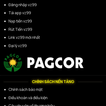
Đăng nhập vz99
Tải app vz99
Nạp tiền vz99
Rút Tiền vz99
Link vz99 mới nhất
Đại lý vz99
CHÍNH SÁCH NỀN TẢNG
Chính sách bảo mật
Điều khoản và điều kiện
Câu chuyện về thương hiệu