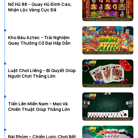
Nổ Hũ 88 – Quay Hũ Đỉnh Cao,
Nhận Lộc Vàng Cực Đã
Kho Báu Aztec – Trải Nghiệm
Quay Thưởng Cổ Đại Hấp Dẫn
Luật Chơi Liêng – Bí Quyết Giúp
Người Chơi Thắng Lớn
Tiến Lên Miền Nam – Mẹo Và
Chiến Thuật Giúp Thắng Lớn
Bài Phỏm – Chiến Lược Chơi Bất