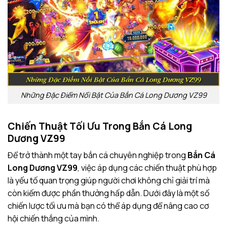
Những Đặc Điểm Nổi Bật Của Bắn Cá Long Dương VZ99
Chiến Thuật Tối Ưu Trong Bắn Cá Long
Dương VZ99
Để trở thành một tay bắn cá chuyên nghiệp trong
Bắn Cá
Long Dương VZ99
, việc áp dụng các chiến thuật phù hợp
là yếu tố quan trọng giúp người chơi không chỉ giải trí mà
còn kiếm được phần thưởng hấp dẫn. Dưới đây là một số
chiến lược tối ưu mà bạn có thể áp dụng để nâng cao cơ
hội chiến thắng của mình.