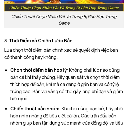
Chiến Thuật Chọn Nhân Vật Và Trang Bị Phù Hợp Trong
Game
3. Thời Điểm và Chiến Lược Bắn
Lựa chọn thời điểm bắn chính xác sẽ quyết định việc bạn
có thành công hay không.
Chọn thời điểm bắn hợp lý
: Không phải lúc nào cũng
bắn cá khi thấy chúng. Hãy quan sát và chọn thời điểm
thích hợp để bắn, khi mà cá đang ở gần bạn và có tỷ lệ
trúng cao. Bắn vội vàng có thể gây lãng phí đạn và giảm
hiệu quả.
Chiến thuật bắn nhóm
: Khi chơi cùng bạn bè, hãy phối
hợp nhịp nhàng để tiêu diệt cá lớn. Các trận đấu bắn
nhóm giúp bạn tận dụng sức mạnh của đồng đội và tiêu