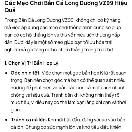
Các Mẹo Chơi Bắn Cá Long Dương VZ99 Hiệu
Quả
Trong Bắn Cá Long Dương VZ99, không chỉ có kỹ năng,
mà việc áp dụng các mẹo chơi thông minh cũng sẽ giúp
bạn có cơ hội thắng lớn và thu về nhiều tiền thưởng hấp
dẫn. Dưới đây là một số mẹo giúp bạn tối ưu hóa trải
nghiệm và gia tăng cơ hội chiến thắng trong trò chơi.
1. Chọn Vị Trí Bắn Hợp Lý
Góc nhìn tốt
: Việc chọn một góc bắn hợp lý là rất quan
trọng. Bạn nên chọn góc mà bạn có thể quan sát nhiều
hướng để phát hiện và bắn các con cá một cách nhanh
chóng và hiệu quả. Tránh bắn khi không nhìn thấy rõ
mục tiêu, vì điều này có thể làm bạn lãng phí đạn và thời
gian.
Tránh xa cá lớn
: Khi mới bắt đầu, đừng vội lao vào bắn
cá lớn. Chúng có sức mạnh lớn và khó tiêu diệt, khiến