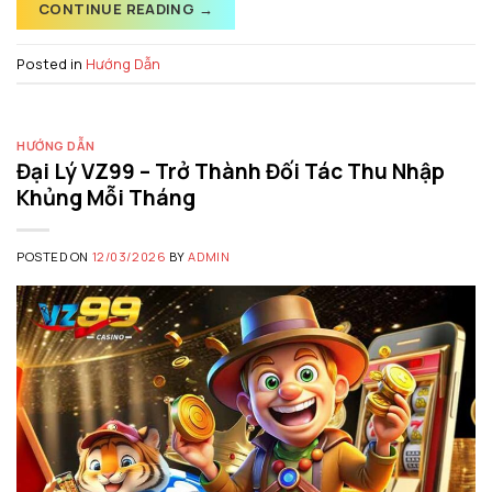
CONTINUE READING
→
Posted in
Hướng Dẫn
HƯỚNG DẪN
Đại Lý VZ99 – Trở Thành Đối Tác Thu Nhập
Khủng Mỗi Tháng
POSTED ON
12/03/2026
BY
ADMIN