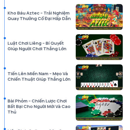
Kho Báu Aztec – Trải Nghiệm
Quay Thưởng Cổ Đại Hấp Dẫn
Luật Chơi Liêng – Bí Quyết
Giúp Người Chơi Thắng Lớn
Tiến Lên Miền Nam – Mẹo Và
Chiến Thuật Giúp Thắng Lớn
Bài Phỏm – Chiến Lược Chơi
Bất Bại Cho Người Mới Và Cao
Thủ