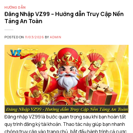
HƯỚNG DẪN
Đăng Nhập VZ99 – Hướng dẫn Truy Cập Nền
Tảng An Toàn
POSTED ON
11/03/2026
BY
ADMIN
Đăng nhập VZ99 là bước quan trọng sau khi bạn hoàn tất
quy trình đăng ký tài khoản. Thao tác này giúp bạn nhanh
chóng truy cập vào trang chủ, bắt đầu hành trình cá cược