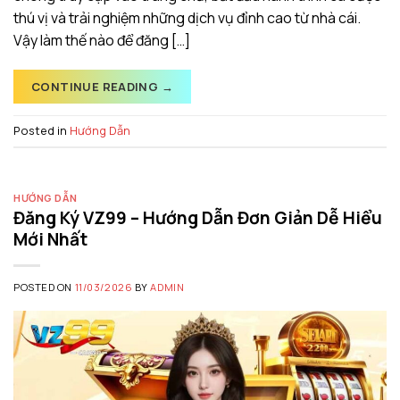
thú vị và trải nghiệm những dịch vụ đỉnh cao từ nhà cái.
Vậy làm thế nào để đăng […]
CONTINUE READING
→
Posted in
Hướng Dẫn
HƯỚNG DẪN
Đăng Ký VZ99 – Hướng Dẫn Đơn Giản Dễ Hiểu
Mới Nhất
POSTED ON
11/03/2026
BY
ADMIN