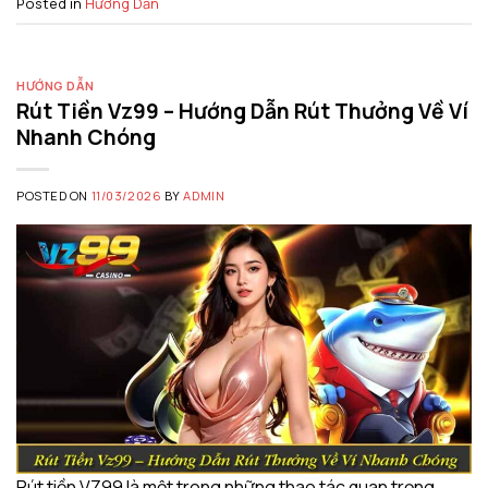
Posted in
Hướng Dẫn
HƯỚNG DẪN
Rút Tiền Vz99 – Hướng Dẫn Rút Thưởng Về Ví
Nhanh Chóng
POSTED ON
11/03/2026
BY
ADMIN
Rút tiền VZ99 là một trong những thao tác quan trọng