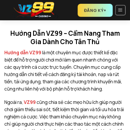
Skip
to
ĐĂNG KÝ+
content
Hướng Dẫn VZ99 – Cẩm Nang Tham
Gia Dành Cho Tân Thủ
Hướng dẫn VZ99
là một chuyên mục được thiết kế đặc
biệt để hỗ trợ người chơi mới làm quen nhanh chóng với
các quy trình cá cược trực tuyến. Chuyên mục cung cấp
hướng dẫn chi tiết về cách đăng ký tài khoản, nạp và rút
tiền, tải ứng dụng, tham gia các chương trình khuyến mãi,
cũng như liên hệ với bộ phận hỗ trợ khách hàng.
Ngoài ra,
VZ99
cũng chia sẻ các mẹo hữu ích giúp người
chơi giảm thiểu sai sót, tiết kiệm thời gian và tối ưu hóa trải
nghiệm cá cược. Việc tham khảo chuyên mục này không
chỉ giúp người chơi thực hiện các thao tác một cách chính