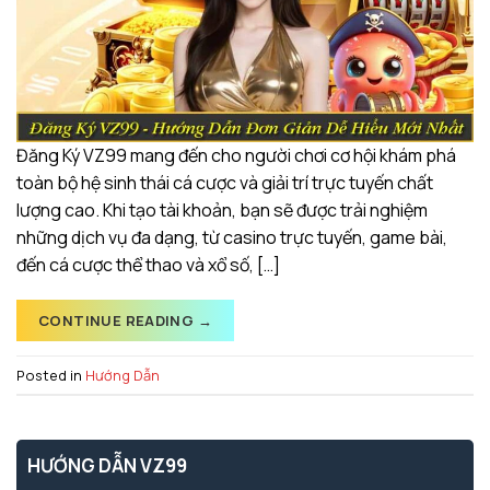
Đăng Ký VZ99 mang đến cho người chơi cơ hội khám phá
toàn bộ hệ sinh thái cá cược và giải trí trực tuyến chất
lượng cao. Khi tạo tài khoản, bạn sẽ được trải nghiệm
những dịch vụ đa dạng, từ casino trực tuyến, game bài,
đến cá cược thể thao và xổ số, […]
CONTINUE READING
→
Posted in
Hướng Dẫn
HƯỚNG DẪN VZ99