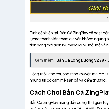
G
Tính đến hiện tại, Bắn Cá ZingPlay đã hoạt động
lượng thành viên tham gia vẫn không ngừng tă
tính năng mới định kỳ, mang lại sự mới mẻ và 
Xem thêm:
Bắn Cá Long Dương VZ99 - 
Đồng thời, các chương trình khuyến mãi vz99 
những tín đồ đam mê săn cá và kiếm thưởng.
Cách Chơi Bắn Cá ZingPla
Bắn Cá ZingPlay mang đến cơ hội thư giãn tuy
hướng dẫn cơ bản giúp người mới bắt đầu có 