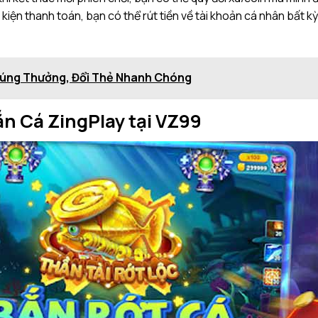
 kiện thanh toán, bạn có thể rút tiền về tài khoản cá nhân bất kỳ
rúng Thưởng, Đổi Thẻ Nhanh Chóng
ắn Cá ZingPlay tại VZ99