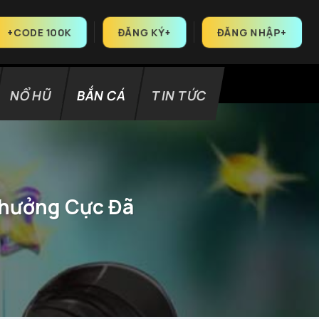
+CODE 100K
ĐĂNG KÝ+
ĐĂNG NHẬP+
NỔ HŨ
BẮN CÁ
TIN TỨC
Thưởng Cực Đã