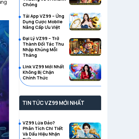
cùng
Chóng
Tải App VZ99 – Ứng
Dụng Cược Mobile
Nâng Cấp Ưu Việt
Đại Lý VZ99 – Trở
Thành Đối Tác Thu
Nhập Khủng Mỗi
Tháng
Link VZ99 Mới Nhất
Không Bị Chặn
Chính Thức
TIN TỨC VZ99 MỚI NHẤT
VZ99 Lừa Đảo?
Phân Tích Chi Tiết
Và Dấu Hiệu Nhận