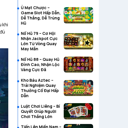
Ù Mạt Chược –
Game Slot Hấp Dẫn,
Dễ Thắng, Dễ Trúng
Hũ
 khi
 đủ
Nổ Hũ 79 – Cơ Hội
Nhận Jackpot Cực
Lớn Từ Vòng Quay
May Mắn
Nổ Hũ 88 – Quay Hũ
Đỉnh Cao, Nhận Lộc
Vàng Cực Đã
Kho Báu Aztec –
Trải Nghiệm Quay
Thưởng Cổ Đại Hấp
Dẫn
Luật Chơi Liêng – Bí
Quyết Giúp Người
Chơi Thắng Lớn
Tiến Lên Miền Nam –