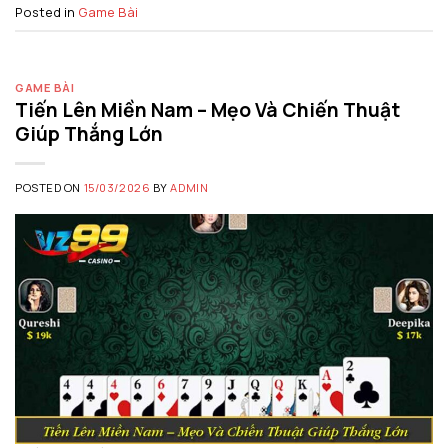
Posted in
Game Bài
GAME BÀI
Tiến Lên Miền Nam – Mẹo Và Chiến Thuật
Giúp Thắng Lớn
POSTED ON
15/03/2026
BY
ADMIN