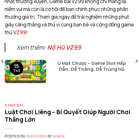
nhật thường xuyên, Game bài VZ99 không chỉ mang lại
niềm vui mà còn là cơ hội để bạn chinh phục những phần
thưởng giá trị. Tham gia ngay để trải nghiệm những phút
giây căng thẳng và thú vị cùng bạn bè và cộng đồng game
thủ
VZ99
!
Xem thêm:
Nổ Hũ VZ99
Ù Mạt Chược – Game Slot Hấp
15
Dẫn, Dễ Thắng, Dễ Trúng Hũ
Th3
GAME BÀI
Luật Chơi Liêng – Bí Quyết Giúp Người Chơi
Thắng Lớn
POSTED ON
15/03/2026
BY
ADMIN