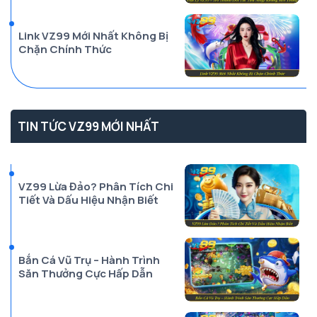
Link VZ99 Mới Nhất Không Bị
Chặn Chính Thức
TIN TỨC VZ99 MỚI NHẤT
VZ99 Lừa Đảo? Phân Tích Chi
Tiết Và Dấu Hiệu Nhận Biết
Bắn Cá Vũ Trụ – Hành Trình
Săn Thưởng Cực Hấp Dẫn